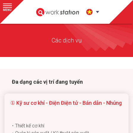
MENU
Các dịch vụ
Đa dạng các vị trí đang tuyển
① Kỹ sư cơ khí - Điện Điện tử - Bán dẫn - Nhúng
・Thiết kế cơ khí